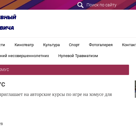
Поиск по сайту
сти
Кинотеатр
Культура
Спорт
Фотогалерея
Контак
ений несовершеннолетних
Нулевой Травматизм
ХОМУС
УС
иглашает на авторские курсы по игре на хомусе для
ев