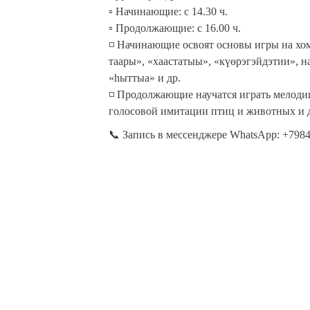
▫️ Начинающие: с 14.30 ч.
▫️ Продолжающие: с 16.00 ч.
◽ Начинающие освоят основы игры на хому
таары», «хаастатыы», «күөрэгэйдэтии», 
«һыттыа» и др.
◽ Продолжающие научатся играть мелоди
голосовой имитации птиц и животных и 
📞 Запись в мессенджере WhatsApp: +798