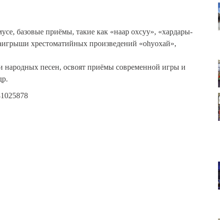
се, базовые приёмы, такие как «наар охсуу», «хардары-
наигрыши хрестоматийных произведений «оһуохай»,
и народных песен, освоят приёмы современной игры и
др.
41025878