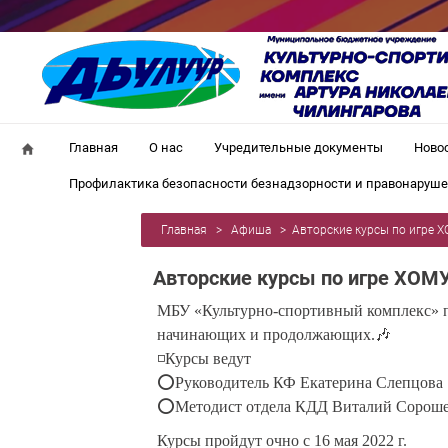
Главная
О нас
Учредительные документы
Ново
Профилактика безопасности безнадзорности и правонаруш
Главная
>
Афиша
>
Авторские курсы по игре 
Авторские курсы по игре ХОМ
МБУ «Культурно-спортивный комплекс» пр
начинающих и продолжающих.🎶
◽Курсы ведут
⭕️Руководитель КФ Екатерина Слепцова
⭕️Методист отдела КДД Виталий Сорош
Курсы пройдут очно с 16 мая 2022 г.