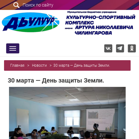
Поиск по сайту
trk
Главная
>
Новости
>
30 марта — День защиты Земли.
30 марта — День защиты Земли.