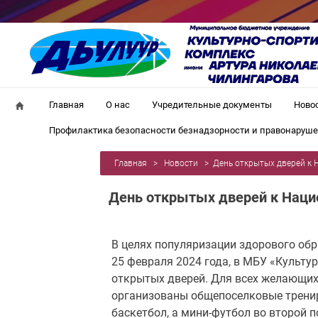
Главная
О нас
Учредительные документы
Ново
Профилактика безопасности безнадзорности и правонаруш
Главная
>
Новости
>
День открытых дверей к
День открытых дверей к Наци
В целях популяризации здорового об
25 февраля 2024 года, в МБУ «Культу
открытых дверей. Для всех желающих
организованы общепоселковые тренир
баскетбол, а мини-футбол во второй 