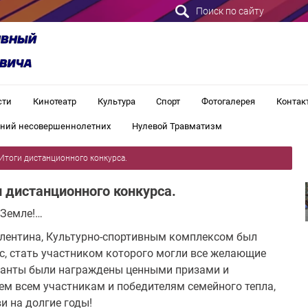
Поиск по сайту
сти
Кинотеатр
Культура
Спорт
Фотогалерея
Контак
ений несовершеннолетних
Нулевой Травматизм
 Итоги дистанционного конкурса.
и дистанционного конкурса.
 Земле!…
алентина, Культурно-спортивным комплексом был
, стать участником которого могли все желающие
рсанты были награждены ценными призами и
ем всем участникам и победителям семейного тепла,
и на долгие годы!