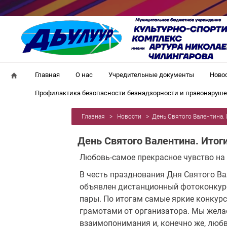
Главная
О нас
Учредительные документы
Ново
Профилактика безопасности безнадзорности и правонаруш
Главная
>
Новости
>
День Святого Валентина.
День Святого Валентина. Итог
Любовь-самое прекрасное чувство на
В честь празднования Дня Святого В
объявлен дистанционный фотоконкурс
пары. По итогам самые яркие конку
грамотами от организатора. Мы жела
взаимопонимания и, конечно же, любв