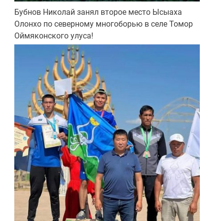
Бубнов Николай занял второе место Ысыаха
Олонхо по северному многоборью в селе Томор
Оймяконского улуса!