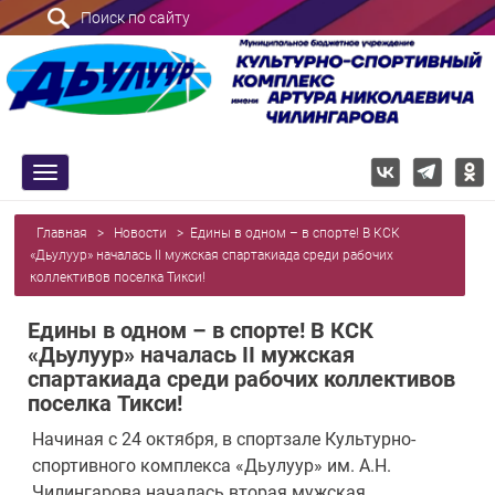
Поиск по сайту
trk
Главная
>
Новости
>
Едины в одном – в спорте! В КСК
«Дьулуур» началась II мужская спартакиада среди рабочих
коллективов поселка Тикси!
Едины в одном – в спорте! В КСК
«Дьулуур» началась II мужская
спартакиада среди рабочих коллективов
поселка Тикси!
Начиная с 24 октября, в спортзале Культурно-
спортивного комплекса «Дьулуур» им. А.Н.
Чилингарова началась вторая мужская