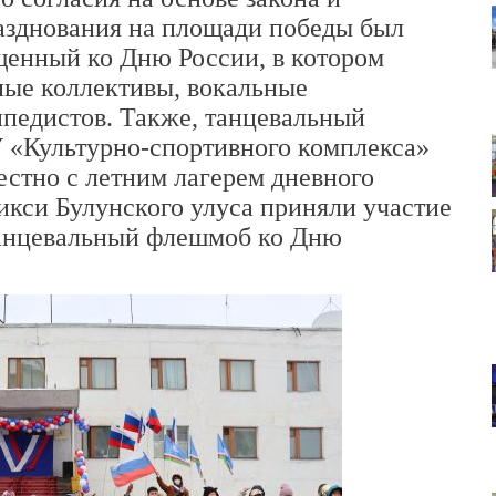
разднования на площади победы был
щенный ко Дню России, в котором
ные коллективы, вокальные
ипедистов. Также, танцевальный
 «Культурно-спортивного комплекса»
естно с летним лагерем дневного
кси Булунского улуса приняли участие
Танцевальный флешмоб ко Дню