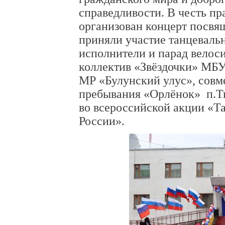
справедливости. В честь п
организован концерт посвя
приняли участие танцеваль
исполнители и парад велос
коллектив «Звёздочки» МБУ
МР «Булунский улус», совм
пребывания «Орлёнок» п.Ти
во всероссийской акции «
России».