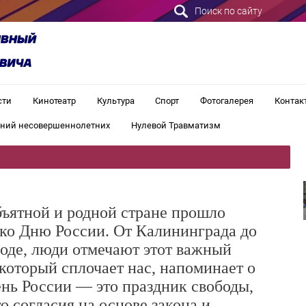
Поиск по сайту
сти
Кинотеатр
Культура
Спорт
Фотогалерея
Контак
ений несовершеннолетних
Нулевой Травматизм
бъятной и родной стране прошло
ко Дню России. От Калининграда до
роде, люди отмечают этот важный
который сплочает нас, напоминает о
нь России — это праздник свободы,
о согласия на основе закона и