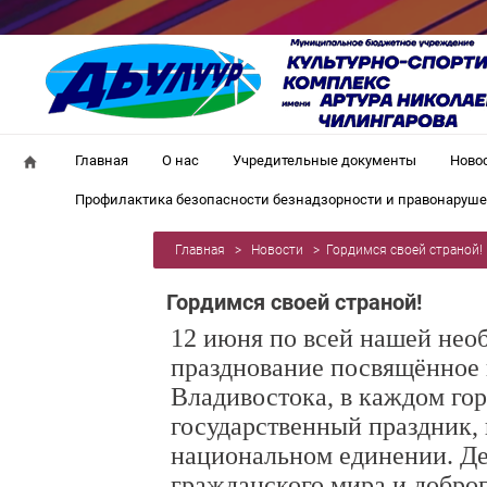
Главная
О нас
Учредительные документы
Ново
Профилактика безопасности безнадзорности и правонаруш
Главная
>
Новости
>
Гордимся своей страной!
Гордимся своей страной!
12 июня по всей нашей нео
празднование посвящённое 
Владивостока, в каждом го
государственный праздник, 
национальном единении. Де
гражданского мира и доброг