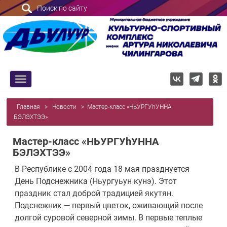
Поиск по сайту
trk
Главная
>
Новости
>
Мастер-класс «НЬУРГУhУННА
БЭЛЭХТЭЭ»
Мастер-класс «НЬУРГУhУННА
БЭЛЭХТЭЭ»
В Республике с 2004 года 18 мая празднуется
День Подснежника (Ньургуьун кунэ). Этот
праздник стал доброй традицией якутян.
Подснежник — первый цветок, оживающий после
долгой суровой северной зимы. В первые теплые