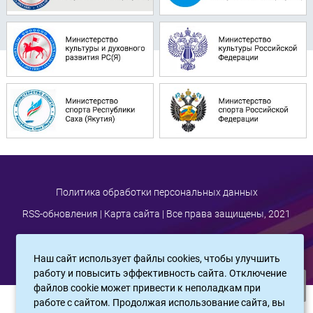
Политика обработки персональных данных
RSS-обновления
|
Карта сайта
| Все права защищены, 2021
Наш сайт использует файлы cookies, чтобы улучшить
работу и повысить эффективность сайта. Отключение
файлов cookie может привести к неполадкам при
работе с сайтом. Продолжая использование сайта, вы
САЙТ СОЗДАН:
ООО "ЭЙФОС"
. ИНФОРМАЦИОННЫЕ ТЕХНОЛОГИИ