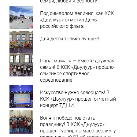
семьи, любви и верности
Под символом величия: как КСК
«Дьулуур» отметил День
российского флага
Для детей только лучшее!
Папа, мама, я — вместе дружная
семья! В КСК «Дьулуур» прошло
семейное спортивное
соревнование
Искусство нужно созерцать! В
КСК «Дьулуур» прошел отчетный
концерт ТДШИ
Воля к победе под стать
празднику! В КСК «Дьулуур»
прошел турнир по масс-реслингу