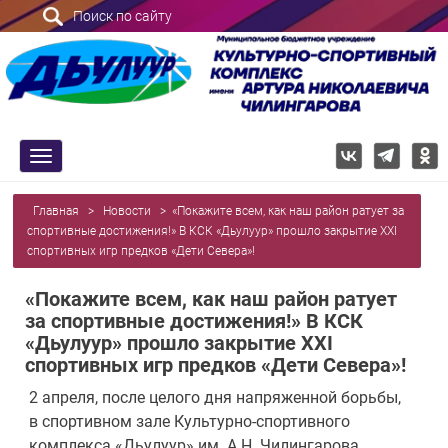
Поиск по сайту
trk
Главная
>
Новости
>
«Покажите всем, как наш район ратует за
спортивные достижения!» В КСК «Дьулуур» прошло закрытие XXI
спортивных игр предков «Дети Севера»!
«Покажите всем, как наш район ратует
за спортивные достижения!» В КСК
«Дьулуур» прошло закрытие XXI
спортивных игр предков «Дети Севера»!
2 апреля, после целого дня напряженной борьбы,
в спортивном зале Культурно-спортивного
комплекса «Дьулуур» им. А.Н. Чилингарова,