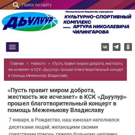
Поиск по сайту
trk
Главная
>
Новости
>
«Пусть правит миром доброта, жесткость
же исчезнет» в КСК «Дьуулур» прошел благотворительный концерт
в помощь Меженькову Владиславу
«Пусть правит миром доброта,
жесткость же исчезнет» в КСК «Дьуулур»
прошел благотворительный концерт в
помощь Меженькову Владиславу
7 января, в Рождество, наш кинозал наполнился
десятками людей, желающими своими
средствами помочь тяжело больному человеку