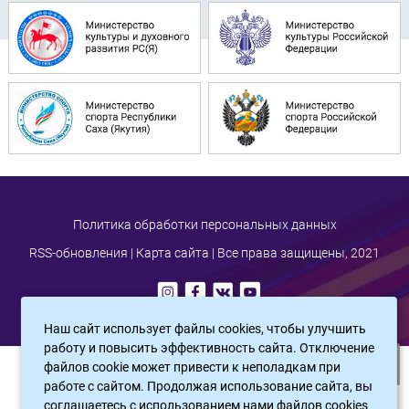
Политика обработки персональных данных
RSS-обновления
|
Карта сайта
| Все права защищены, 2021
Наш сайт использует файлы cookies, чтобы улучшить
работу и повысить эффективность сайта. Отключение
файлов cookie может привести к неполадкам при
САЙТ СОЗДАН:
ООО "ЭЙФОС"
. ИНФОРМАЦИОННЫЕ ТЕХНОЛОГИИ
работе с сайтом. Продолжая использование сайта, вы
соглашаетесь c использованием нами файлов cookies