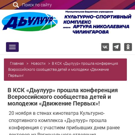
Поиск по сайту
trk
Главная
>
Новости
>
В КСК «Дьулуур» прошла конференция
Всероссийского сообщества детей и молодежи «Движение
Первых»!
В КСК «Дьулуур» прошла конференция
Всероссийского сообщества детей и
молодежи «Движение Первых»!
20 ноября в стенах кинотеатра Культурно-
спортивного комплекса «Дьулуур» прошла
конференция с участием прибывших днем ранее
лекторов из Регионального отделения