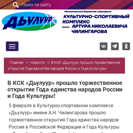
Поиск по сайту
trk
Главная
>
Новости
>
В КСК «Дьулуур» прошло торжественное
открытие Года единства народов России и Года Культуры!
В КСК «Дьулуур» прошло торжественное
открытие Года единства народов России
и Года Культуры!
5 февраля в Культурно-спортивном комплексе
«Дьулуур» имени А.Н. Чилингарова прошло
торжественное открытия Года единства народов
России в Российской Федерации и Года Культуры