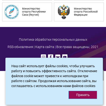
Политика обработки персональных данных
RSS-обновления
|
Карта сайта
| Все права защищены, 2021
Наш сайт использует файлы cookies, чтобы улучшить
работу и повысить эффективность сайта. Отключение
файлов cookie может привести к неполадкам при
САЙТ СОЗДАН:
ООО "ЭЙФОС"
. ИНФОРМАЦИОННЫЕ ТЕХНОЛОГИИ
работе с сайтом. Продолжая использование сайта, вы
соглашаетесь c использованием нами файлов cookies
Принять