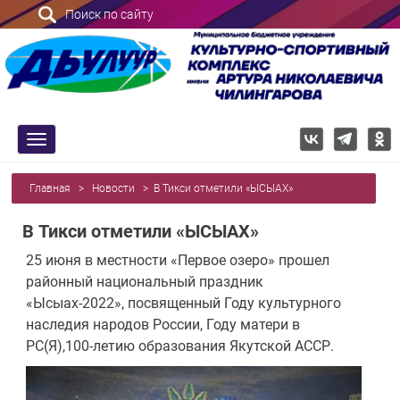
Поиск по сайту
trk
Главная
>
Новости
>
В Тикси отметили «ЫСЫАХ»
В Тикси отметили «ЫСЫАХ»
25 июня в местности «Первое озеро» прошел
районный национальный праздник
«Ысыах-2022», посвященный Году культурного
наследия народов России, Году матери в
РС(Я),100-летию образования Якутской АССР.